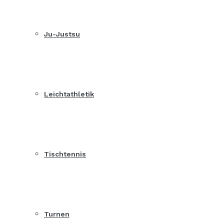
Ju-Justsu
Leichtathletik
Tischtennis
Turnen