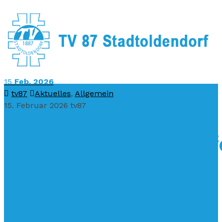
15
Feb. 2026
tv87
Aktuelles
,
Allgemein
15. Februar 2026
tv87
Einladung Sommerf