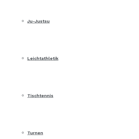
Ju-Justsu
Leichtathletik
Tischtennis
Turnen