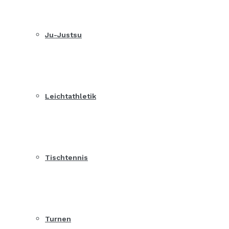
Ju-Justsu
Leichtathletik
Tischtennis
Turnen