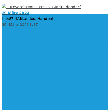
30
März 2023
tv87
Aktuelles
,
Handball
30. März 2023
tv87
TV 87 Stadtoldendor