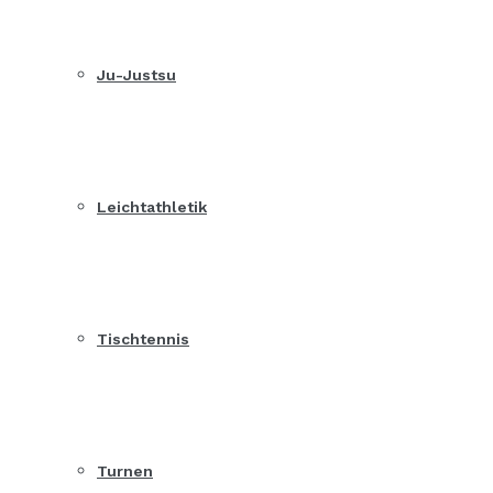
Ju-Justsu
Leichtathletik
Tischtennis
Turnen