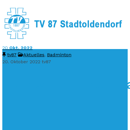
20
Okt. 2022
tv87
Aktuelles
,
Badminton
20. Oktober 2022
tv87
Nachwuchs-Federball