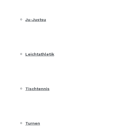
Ju-Justsu
Leichtathletik
Tischtennis
Turnen