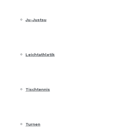
Ju-Justsu
Leichtathletik
Tischtennis
Turnen