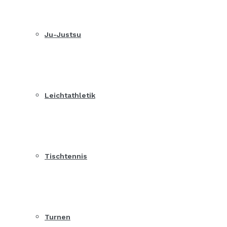
Ju-Justsu
Leichtathletik
Tischtennis
Turnen